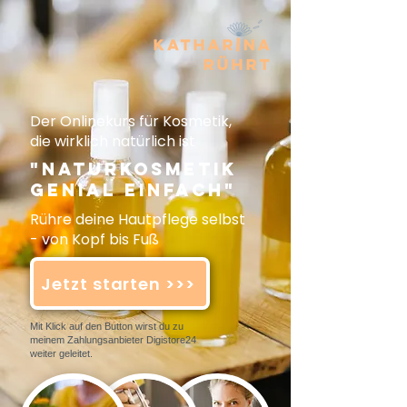
Der Onlinekurs für Kosmetik,
die wirklich natürlich ist
"Naturkosmetik
genial einfach"
Rühre deine Hautpflege selbst
- von Kopf bis Fuß
Jetzt starten >>>
Mit Klick auf den Button wirst du zu
meinem Zahlungsanbieter Digistore24
weiter geleitet.