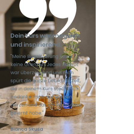
Dein Kurs war magisch
und inspirierend.
"Meine Begeisterung kennt
keine Grenzen. Jedes Rezept
war überzeugend und man
spürt die ganze Liebe und Zeit,
die in deinem Kurs steckt. Ich
bedanke mich aus ganzen
Herzen und das ich soviel dazu
gelernt habe."
Bianca
Skusa