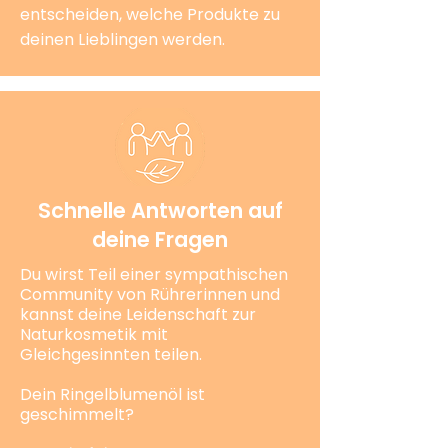
entscheiden, welche Produkte zu
deinen Lieblingen werden.
Schnelle Antworten auf
deine Fragen
Du wirst Teil einer sympathischen
Community von Rührerinnen und
kannst deine Leidenschaft zur
Naturkosmetik mit
Gleichgesinnten teilen.
Dein Ringelblumenöl ist
geschimmelt?