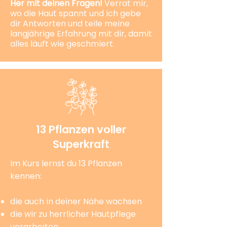
Her mit deinen Fragen!
Verrat mir,
wo die Haut spannt und ich gebe
dir Antworten und teile meine
langjährige Erfahrung mit dir, damit
alles läuft wie geschmiert.
13 Pflanzen voller
Superkraft
Im Kurs lernst du 13 Pflanzen
kennen:
die auch in deiner Nähe wachsen
die wir zu herrlicher Hautpflege
verarbeiten