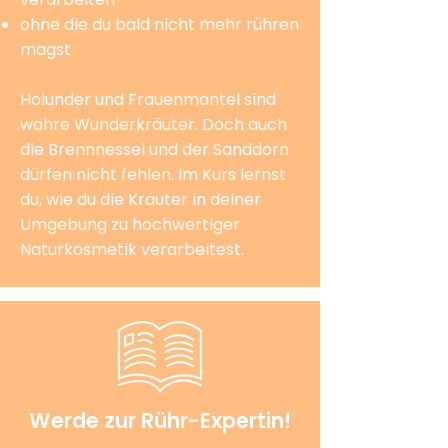
ohne die du bald nicht mehr rühren
magst
Holunder und Frauenmantel sind
wahre Wunderkräuter. Doch auch
die Brennnessel und der Sanddorn
dürfen nicht fehlen. Im Kurs lernst
du, wie du die Kräuter in deiner
Umgebung zu hochwertiger
Naturkosmetik verarbeitest.
Werde zur Rühr-Expertin!