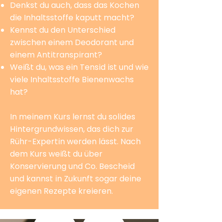
Denkst du auch, dass das Kochen
die Inhaltsstoffe kaputt macht?
Kennst du den Unterschied
zwischen einem Deodorant und
einem Antitranspirant?
Weißt du, was ein Tensid ist und wie
viele Inhaltsstoffe Bienenwachs
hat?
In meinem Kurs lernst du solides
Hintergrundwissen, das dich zur
Rühr-Expertin werden lässt. Nach
dem Kurs weißt du über
Konservierung und Co. Bescheid
und kannst in Zukunft sogar deine
eigenen Rezepte kreieren.