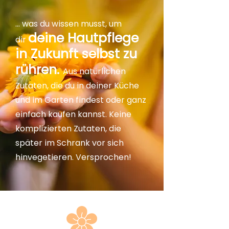
... was du wissen musst, um
deine Hautpflege
dir
in Zukunft selbst zu
rühren.
Aus natürlichen
Zutaten, die du in deiner Küche
und im Garten findest oder ganz
einfach kaufen kannst. Keine
komplizierten Zutaten, die
später im Schrank vor sich
hinvegetieren. Versprochen!