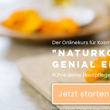
Der Onlinekurs für Kosmet
"Naturk
genial e
Rühre deine Hautpflege 
Jetzt starten