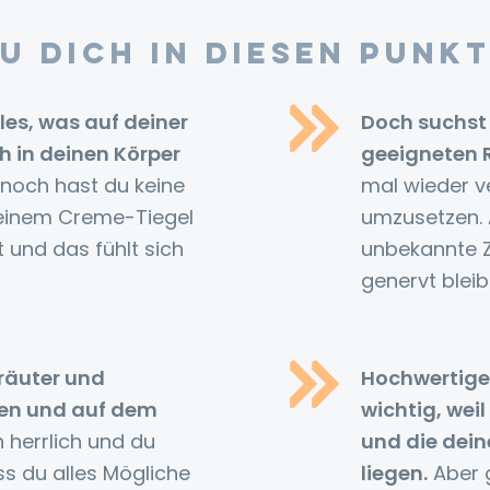
u dich in diesen Punk
les, was auf deiner
Doch suchst 
h in deinen Körper
geeigneten 
noch hast du keine
mal wieder v
einem Creme-Tiegel
umzusetzen.
t und das fühlt sich
unbekannte Z
genervt bleib
räuter und
Hochwertige 
ten und auf dem
wichtig, wei
 herrlich und du
und die dein
ass du alles Mögliche
liegen.
Aber g