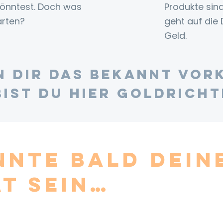
önntest. Doch was
Produkte sin
arten?
geht auf die
Geld.
 dir das bekannt vor
bist du hier goldricht
nnte bald dein
ät sein…