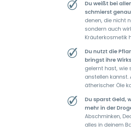
Du weißt bei all
schmierst genau 
denen, die nicht n
sondern auch wirk
Kräuterkosmetik h
Du nutzt die Pf
bringst ihre Wirks
gelernt hast, wie
anstellen kannst
ätherischer Öle ka
Du sparst Geld, w
mehr in der Drog
Abschminken, Deo
alles in deinem B