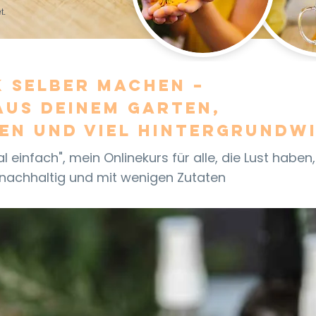
t.
 selber machen –
aus deinem Garten,
en und viel Hintergrundwi
l einfach", mein Onlinekurs für alle, die Lust haben
, nachhaltig und mit wenigen Zutaten