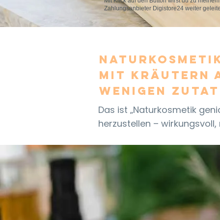
Mit Klick auf den Button wirst du zu meinem
Zahlungsanbieter Digistore24 weiter geleite
Naturkosmetik
mit Kräutern 
wenigen Zutat
Das ist „Naturkosmetik genia
herzustellen – wirkungsvoll