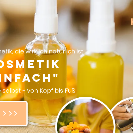
ik, die wirklich natürlich ist
osmetik
infach"
selbst - von Kopf bis Fuß
 >>>