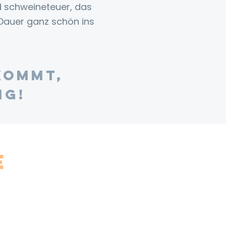
d schweineteuer, das
 Dauer ganz schön ins
kommt,
ig!
e