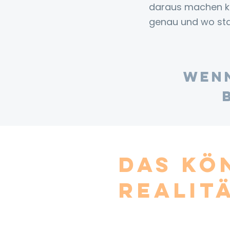
daraus machen k
genau und wo st
Wenn
Das kö
Realit