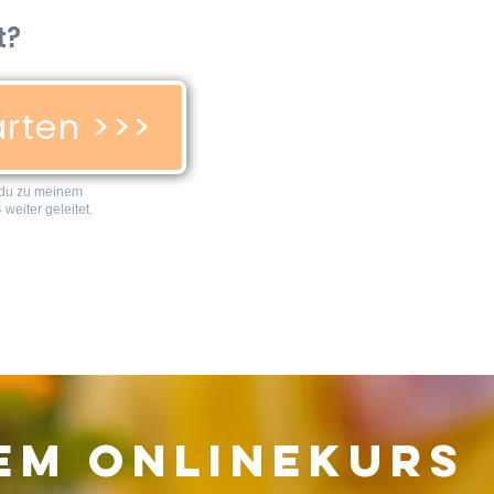
t?
arten >>>
t du zu meinem
weiter geleitet.
sem Onlinekurs