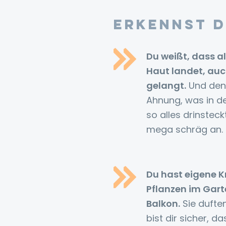
Erkennst d
Du weißt, dass al
Haut landet, auc
gelangt.
Und den
Ahnung, was in d
so alles drinsteck
mega schräg an.
Du hast eigene K
Pflanzen im Gar
Balkon.
Sie duften
bist dir sicher, d