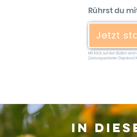
Rührst du mi
Jetzt st
Mit Klick auf den Button wirs
Zahlungsanbieter Digistore24 
In die