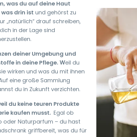
em, was du auf deine Haut
was drin ist
und gehörst zu
ur „natürlich“ drauf schreiben,
lich in der Lage sind
erzustellen.
lanzen deiner Umgebung und
toffe in deine Pflege.
W
eil du
 sie wirken und was du mit ihnen
. Auf eine große Sammlung
nnst du in Zukunft verzichten.
eil du keine teuren Produkte
erie kaufen musst.
Egal ob
 oder Naturparfum – du hast
adschrank griffbereit, was du für