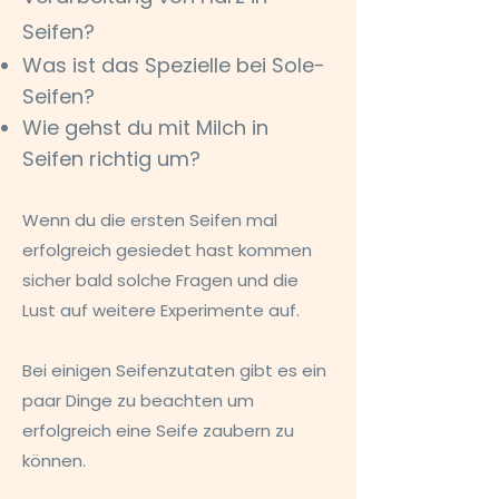
Seifen?
Was ist das Spezielle bei Sole-
Seifen?
Wie gehst du mit Milch in
Seifen richtig um?
Wenn du die ersten Seifen mal
erfolgreich gesiedet hast kommen
sicher bald solche Fragen und die
Lust auf weitere Experimente auf.
Bei einigen Seifenzutaten gibt es ein
paar Dinge zu beachten um
erfolgreich eine Seife zaubern zu
können.