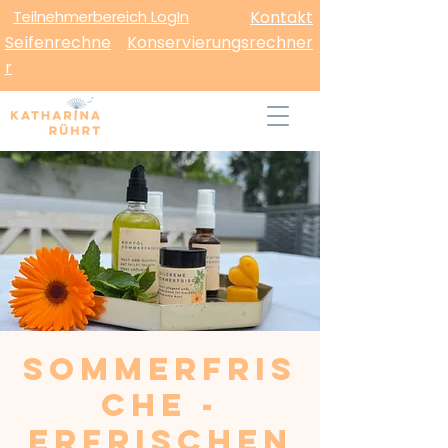
Teilnehmerbereich LogIn
Kontakt
Seifenrechne
Konservierungsrechner
r
Sommerfris
che -
Erfrischen