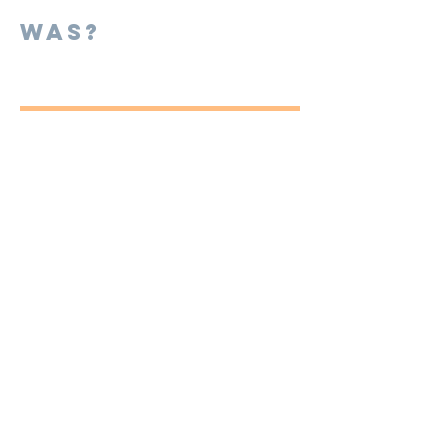
Was?
Anmelden
Diesen Kurs
teilen
Impressum
und
Datenschutz
Vertrag widerrufen