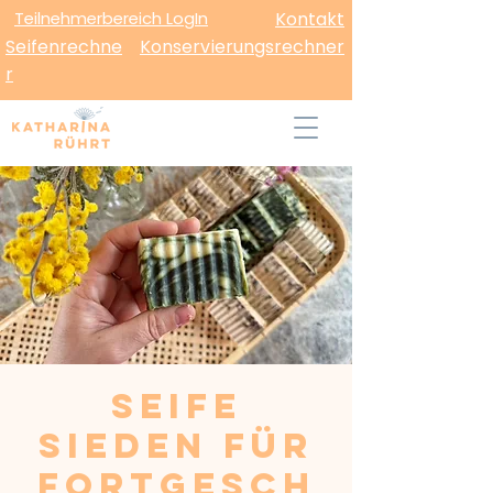
Teilnehmerbereich LogIn
Kontakt
Seifenrechne
Konservierungsrechner
r
Seife
sieden für
Fortgesch