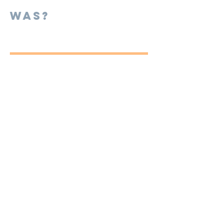
Was?
Anmelden
Diesen Kurs
teilen
Impressum
und
Datenschutz
Vertrag widerrufen