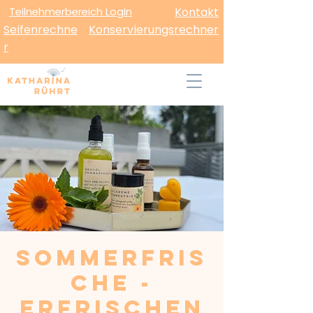
Teilnehmerbereich LogIn
Kontakt
Seifenrechne
Konservierungsrechner
r
Sommerfris
che -
Erfrischen