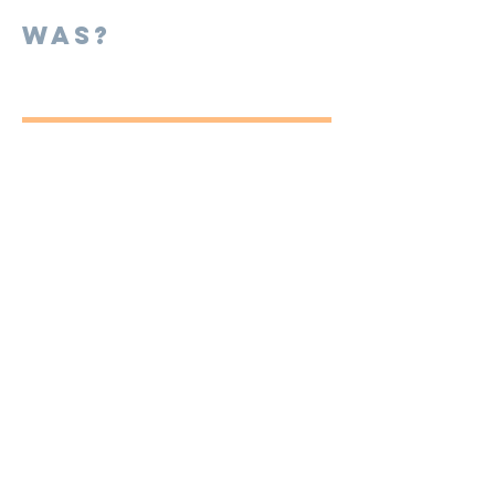
Was?
Anmelden
Diesen Kurs
teilen
Impressum
und
Datenschutz
Vertrag widerrufen