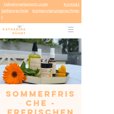
Teilnehmerbereich LogIn
Kontakt
Seifenrechne
Konservierungsrechner
r
Sommerfris
che -
Erfrischen