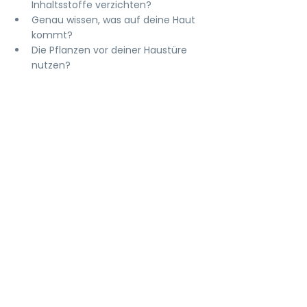
Inhaltsstoffe verzichten?
Genau wissen, was auf deine Haut 
kommt?
Die Pflanzen vor deiner Haustüre 
nutzen?
Dann melde dich jetzt zu 
meinem 
Newsletter an!
Du erhältst wöchentlich 
neue Rezepte und Tipps, um geniale 
Naturkosmetik ganz einfach selbst 
herzustellen.
Jetzt anmelden
!