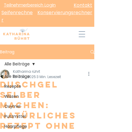
Teilnehmerbereich LogIn
Kontakt
Seifenrechne
Konservierungsrechner
r
Beitrag
Alle Beiträge
Katharina rührt
Alle Beiträge
10. Jan. 2025
3 Min. Lesezeit
Duschgel
Rezepte
selber
Wissen
machen:
Oxymel
Natürliches
Putzmittel
Rezept ohne
Haarpflege