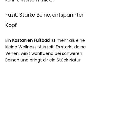
Rühr-Universum (klick).
Fazit: Starke Beine, entspannter 
Kopf
Ein 
Kastanien Fußbad
 ist mehr als eine 
kleine Wellness-Auszeit. Es stärkt deine 
Venen, wirkt wohltuend bei schweren 
Beinen und bringt dir ein Stück Natur 
direkt nach Hause. Einfach, wirksam und 
ehrlich – so mag ich es.
Probier’s aus und spür selbst, wie 
kraftvoll die Pflanzen wirken können.
Katharina
✨Expertin für Naturkosmetik genial 
einfach
PS: 
Rosskastanie kann noch mehr als 