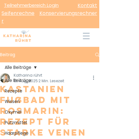
Teilnehmerbereich LogIn
Kontakt
Seifenrechne
Konservierungsrechner
r
Beitrag
Alle Beiträge
Katharina rührt
Alle Beiträge
13. Aug. 2025
2 Min. Lesezeit
Kastanien
Rezepte
Fußbad mit
Wissen
Rosmarin:
Oxymel
Rezept für
Putzmittel
starke Venen
Haarpflege