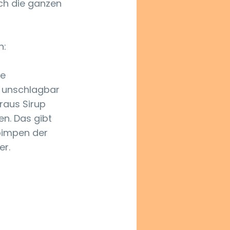
ch die ganzen 
n:
e 
 unschlagbar 
raus Sirup 
en. Das gibt 
pimpen der 
er.