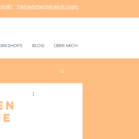
ntakt
Teilnehmerbereich LogIn
ORKSHOPS
BLOG
ÜBER MICH
en
he