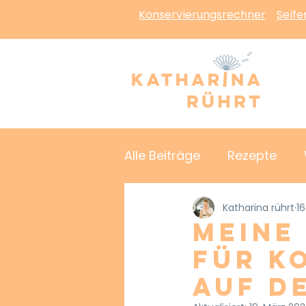
Konservierungsrechner
Seif
Alle Beiträge
Rezepte
Katharina rührt
16
Meine
für K
auf d