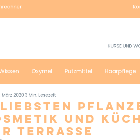
enrechner
Ko
KURSE UND W
Wissen
Oxymel
Putzmittel
Haarpflege
. März 2020
3 Min. Lesezeit
 liebsten Pflanz
osmetik und Küc
er Terrasse