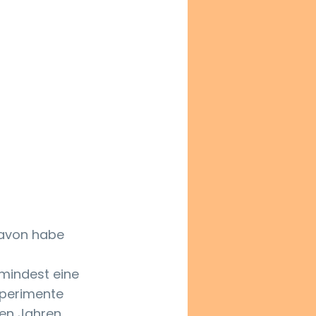
avon habe 
mindest eine 
xperimente 
en Jahren 