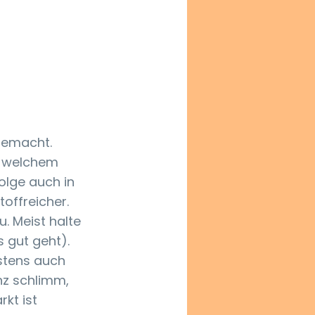
gemacht. 
n welchem 
olge auch in 
offreicher. 
 Meist halte 
 gut geht). 
istens auch 
nz schlimm, 
t ist 