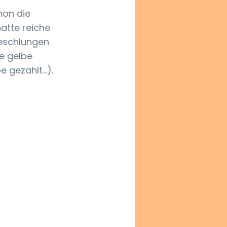
hon die 
atte reiche 
geschlungen 
e gelbe 
gezählt...). 