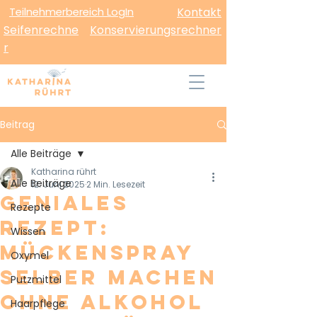
Teilnehmerbereich LogIn
Kontakt
Seifenrechne
Konservierungsrechner
r
Beitrag
Alle Beiträge
Katharina rührt
Alle Beiträge
12. Juni 2025
2 Min. Lesezeit
Geniales
Rezepte
Rezept:
Wissen
Mückenspray
Oxymel
selber machen
Putzmittel
ohne Alkohol
Haarpflege