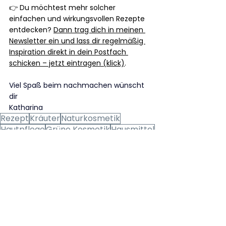
👉 Du möchtest mehr solcher 
einfachen und wirkungsvollen Rezepte 
entdecken? 
Dann trag dich in meinen 
Newsletter ein und lass dir regelmäßig 
Inspiration direkt in dein Postfach 
schicken – jetzt eintragen (klick)
.
Viel Spaß beim nachmachen wünscht 
dir
Katharina
Rezept
Kräuter
Naturkosmetik
Hautpflege
Grüne Kosmetik
Hausmittel
Ätherische Öle
Kinder
Rezepte